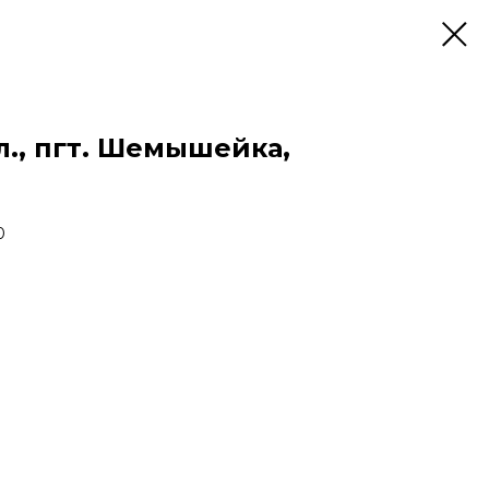
л., пгт. Шемышейка,
0